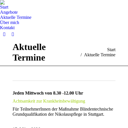
Start
Angebote
Aktuelle Termine
Über mich
Kontakt
Facebook
Instagram
page
page
Aktuelle
Sie befinden sich hier:
Start
opens
opens
Termine
Aktuelle Termine
in
in
new
new
window
window
Jeden Mittwoch von 8.30 -12.00 Uhr
Achtsamkeit zur Krankheitsbewältigung
Für TeilnehmerInnen der Maßnahme Blindentechnische
Grundqualifikation der Nikolauspflege in Stuttgart.